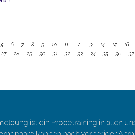
eduld!
5
6
7
8
9
10
11
12
13
14
15
16
27
28
29
30
31
32
33
34
35
36
37
eldung ist ein Probetraining in allen u
remdpaare können nach vorheriger Anm