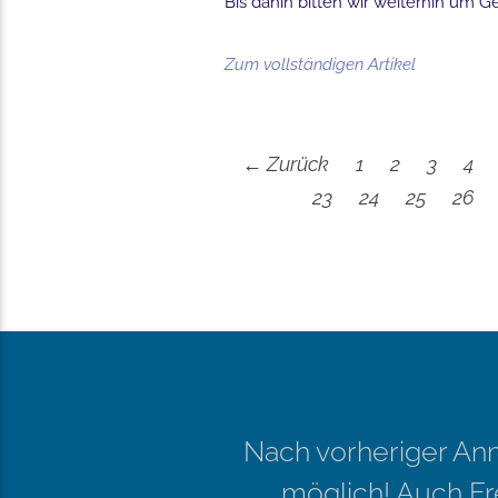
Bis dahin bitten wir weiterhin um G
Zum vollständigen Artikel
← Zurück
1
2
3
4
23
24
25
26
Nach vorheriger Anm
möglich! Auch F