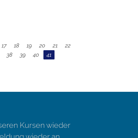
17
18
19
20
21
22
38
39
40
41
nseren Kursen wieder
eldung wieder an