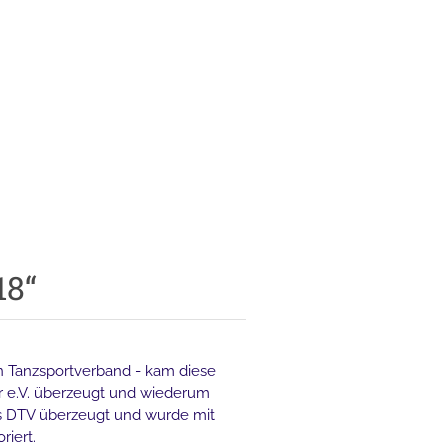
18“
en Tanzsportverband - kam diese
er e.V. überzeugt und wiederum
es DTV überzeugt und wurde mit
riert.