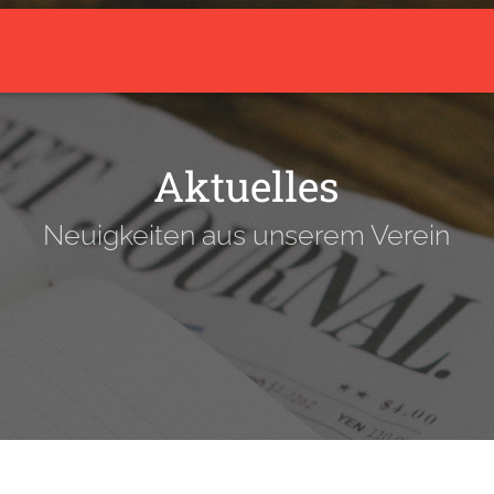
arrow_drop_down
Aktuelles
Über den Verein
Trainingsangebot
Aktuelles
Neuigkeiten aus unserem Verein