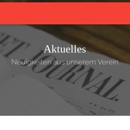
arrow_drop_down
Aktuelles
Über den Verein
Trainingsangebot
Aktuelles
Neuigkeiten aus unserem Verein