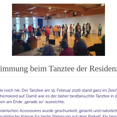
timmung beim Tanztee der Residen
ie noch nie: Der Tanztee am 15. Februar 2026 stand ganz im Zeic
rrekord auf. Damit war es der bisher bestbesuchte Tanztee in d
hen am Ende „gerade so“ ausreichte.
ärrischen Accessoires wurde geschunkelt, gelacht und natürlic
evalistische Klänge für beste Stimmung auf dem Parkett. Ein be