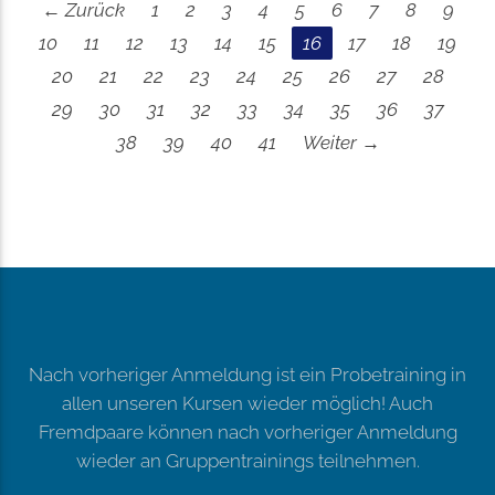
← Zurück
1
2
3
4
5
6
7
8
9
10
11
12
13
14
15
16
17
18
19
20
21
22
23
24
25
26
27
28
29
30
31
32
33
34
35
36
37
38
39
40
41
Weiter →
Nach vorheriger Anmeldung ist ein Probetraining in
allen unseren Kursen wieder möglich! Auch
Fremdpaare können nach vorheriger Anmeldung
wieder an Gruppentrainings teilnehmen.