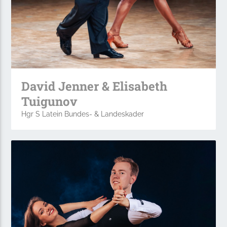
David Jenner & Elisabeth
Tuigunov
Hgr S Latein Bundes- & Landeskader