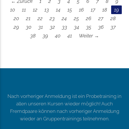
← Zurück
1
2
3
4
5
6
7
8
9
10
11
12
13
14
15
16
17
18
19
20
21
22
23
24
25
26
27
28
29
30
31
32
33
34
35
36
37
38
39
40
41
Weiter →
Nach vorheriger Anmeldung ist ein Probetraining in
allen unseren Kursen wieder möglich! Auch
Fremdpaare können nach vorheriger Anmeldung
wieder an Gruppentrainings teilnehmen.