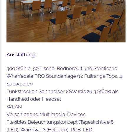
Ausstattung:
300 Stühle, 50 Tische, Rednerpult und Stehtische
Wharfedale PRO Soundanlage (12 Fullrange Tops, 4
Subwoofer)
Funkstrecken Sennheiser XSW (bis zu 3 Stück) als
Handheld oder Headset
WLAN
Verschiedene Multimedia-Devices
Flexibles Beleuchtungskonzept (Tageslichtweiß
(LED), Warmweiß (Halogen), RGB-LED-