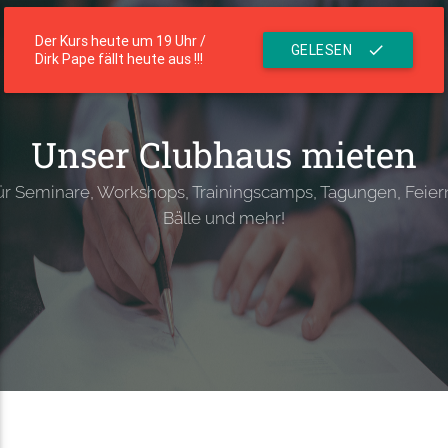
menu
Die Residenz
Der Kurs heute um 19 Uhr /
GELESEN
check
Dirk Pape fällt heute aus !!!
Unser Clubhaus mieten
ür Seminare, Workshops, Trainingscamps, Tagungen, Feier
Bälle und mehr!