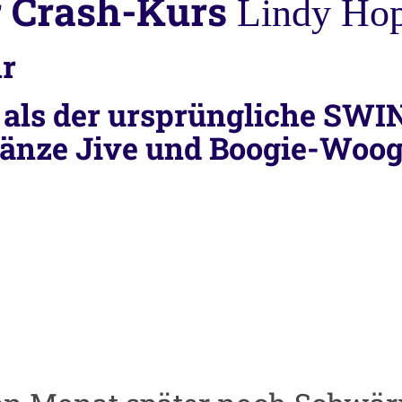
r Crash-Kurs
Lindy Ho
hr
t als der ursprüngliche SW
Tänze Jive und Boogie-Woogi