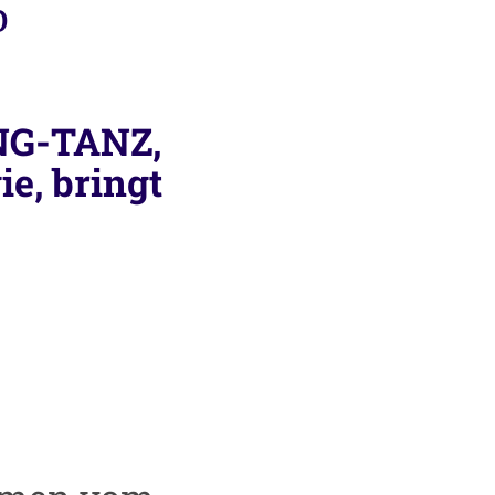
p
ING-TANZ,
e, bringt