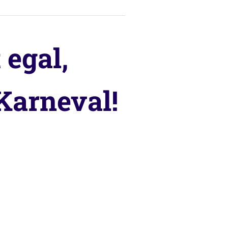
 egal,
 Karneval!