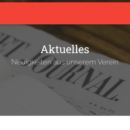
arrow_drop_down
Aktuelles
Über den Verein
Trainingsangebot
Aktuelles
Neuigkeiten aus unserem Verein