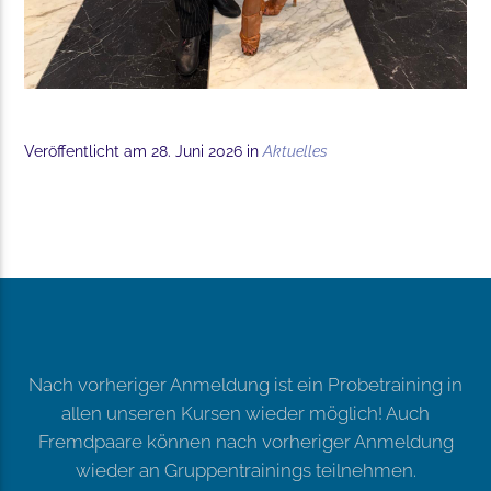
Veröffentlicht am 28. Juni 2026 in
Aktuelles
Nach vorheriger Anmeldung ist ein Probetraining in
allen unseren Kursen wieder möglich! Auch
Fremdpaare können nach vorheriger Anmeldung
wieder an Gruppentrainings teilnehmen.