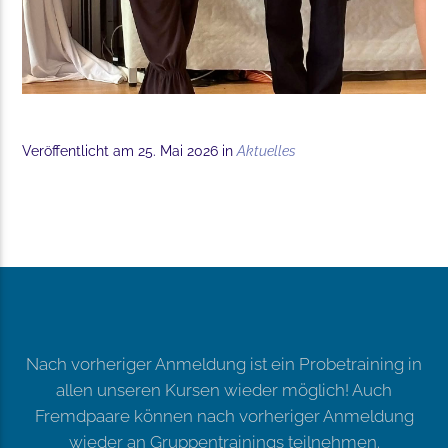
Veröffentlicht am 25. Mai 2026 in
Aktuelles
Nach vorheriger Anmeldung ist ein Probetraining in
allen unseren Kursen wieder möglich! Auch
Fremdpaare können nach vorheriger Anmeldung
wieder an Gruppentrainings teilnehmen.