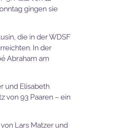
onntag gingen sie
Lusin, die in der WDSF
reichten. In der
Zoé Abraham am
r und Elisabeth
z von 93 Paaren – ein
 von Lars Matzer und