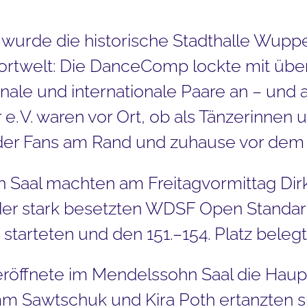
25 wurde die historische Stadthalle Wupp
portwelt: Die DanceComp lockte mit über
ale und internationale Paare an – und 
e. V. waren vor Ort, ob als Tänzerinnen 
oder Fans am Rand und zuhause vor dem
n Saal machten am Freitagvormittag Dir
der stark besetzten WDSF Open Standard 
starteten und den 151.–154. Platz belegt
 eröffnete im Mendelssohn Saal die Hau
mm Sawtschuk und Kira Poth ertanzten si