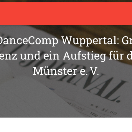
arrow_drop_down
Aktuelles
Über den Verein
Trainingsangebot
 DanceComp Wuppertal: G
enz und ein Aufstieg für 
Münster e. V.