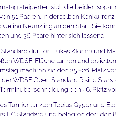
mstag steigerten sich die beiden sogar
z von 51 Paaren. In derselben Konkurre
Celina Neunzling an den Start. Sie konn
ten und 36 Paare hinter sich lassend.
A Standard durften Lukas Klönne und M
oßen WDSF-Fläche tanzen und erzielten 
stag machten sie den 25.–26. Platz von 
 in der WDSF Open Standard Rising Stars
Terminüberschneidung den 46. Platz vo
es Turnier tanzten Tobias Gyger und E
s II C Standard und belegten dort den 8.